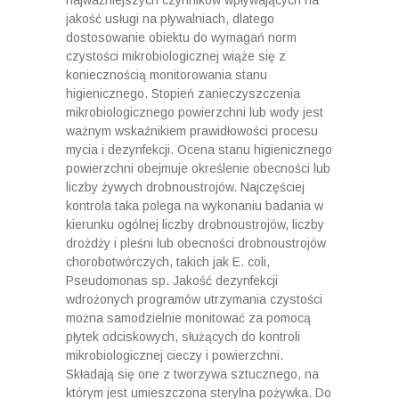
najważniejszych czynników wpływających na
jakość usługi na pływalniach, dlatego
dostosowanie obiektu do wymagań norm
czystości mikrobiologicznej wiąże się z
koniecznością monitorowania stanu
higienicznego. Stopień zanieczyszczenia
mikrobiologicznego powierzchni lub wody jest
ważnym wskaźnikiem prawidłowości procesu
mycia i dezynfekcji. Ocena stanu higienicznego
powierzchni obejmuje określenie obecności lub
liczby żywych drobnoustrojów. Najczęściej
kontrola taka polega na wykonaniu badania w
kierunku ogólnej liczby drobnoustrojów, liczby
drożdży i pleśni lub obecności drobnoustrojów
chorobotwórczych, takich jak E. coli,
Pseudomonas sp. Jakość dezynfekcji
wdrożonych programów utrzymania czystości
można samodzielnie monitować za pomocą
płytek odciskowych, służących do kontroli
mikrobiologicznej cieczy i powierzchni.
Składają się one z tworzywa sztucznego, na
którym jest umieszczona sterylna pożywka. Do