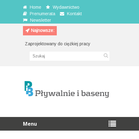
Home
Wydawnictwo
Prenumerata
Kontakt
Newsletter
Najnowsze:
Zaprojektowany do ciężkiej pracy
Przewijak na ś
Menu