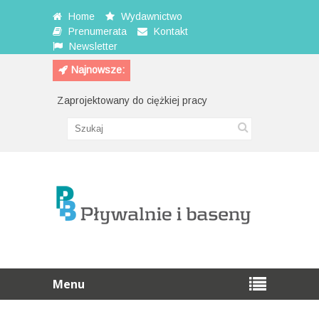
Home
Wydawnictwo
Prenumerata
Kontakt
Newsletter
Najnowsze:
Zaprojektowany do ciężkiej pracy
Przewijak na ś
Menu