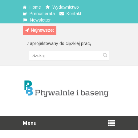
Home
Wydawnictwo
Prenumerata
Kontakt
Newsletter
Najnowsze:
Zaprojektowany do ciężkiej pracy
Przewijak na
Menu