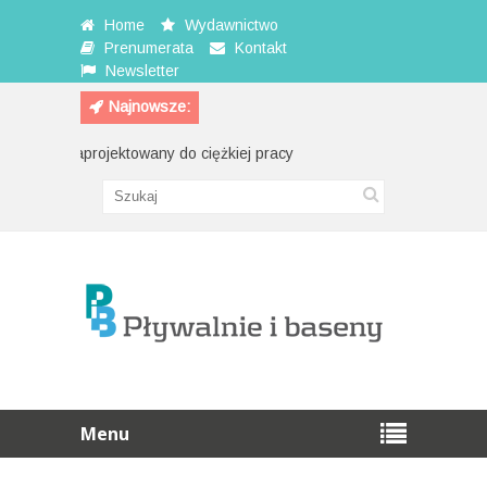
Home
Wydawnictwo
Prenumerata
Kontakt
Newsletter
Najnowsze:
Zaprojektowany do ciężkiej pracy
Przewijak na ścianę
Menu