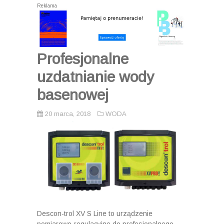
Reklama
Profesjonalne
uzdatnianie wody
basenowej
20 marca, 2018
WODA
Descon-trol XV S Line to urządzenie